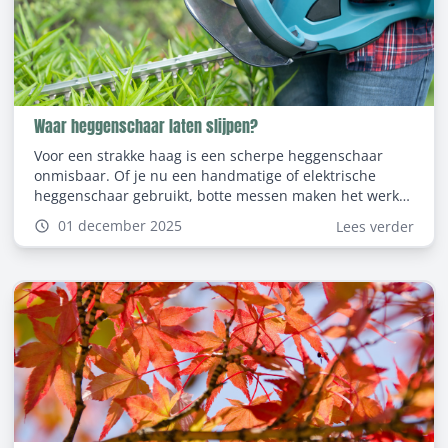
Waar heggenschaar laten slijpen?
Voor een strakke haag is een scherpe heggenschaar
onmisbaar. Of je nu een handmatige of elektrische
heggenschaar gebruikt, botte messen maken het werk
zwaar en onnauwkeurig. Daarom is het belangrijk om te
01 december 2025
Lees verder
weten waar je je heggenschaar kan laten slijpen zodat
je gereedschap altijd scherp en betrouwbaar blijft.