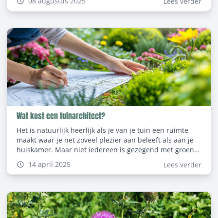
08 augustus 2025
Lees verder
tuin verdwijnt, het is belangrijk om te weten hoe je de
boomstronk kunt verwijderen. In deze blog bespreken
we verschillende manieren om boomstronken te
verwijderen.
Wat kost een tuinarchitect?
Het is natuurlijk heerlijk als je van je tuin een ruimte
maakt waar je net zoveel plezier aan beleeft als aan je
huiskamer. Maar niet iedereen is gezegend met groene
vingers en een tuin aanleggen is een flinke klus. Een
14 april 2025
Lees verder
tuinarchitect kan je helpen met de vormgeving van je
droomtuin. Maar wat kost een tuinarchitect eigenlijk?
Voor deze blog zochten we dat voor je uit.