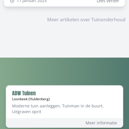
17 januari 2025
Lees verder
kleur van de bladeren brengt echt sfeer in de tuin. Wil
je ook graag zo’n kleurrijke esdoorn in de tuin? Dan is
het handig te weten wanneer je de Japanse esdoorn het
Meer artikelen over Tuinonderhoud
beste kunt planten. Je leest er alles over in deze blog.
ADW Tuinen
Loonbeek (Huldenberg)
Moderne tuin aanleggen, Tuinman in de buurt,
Uitgraven oprit
Meer informatie