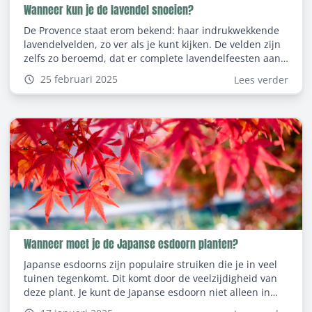
Wanneer kun je de lavendel snoeien?
De Provence staat erom bekend: haar indrukwekkende
lavendelvelden, zo ver als je kunt kijken. De velden zijn
zelfs zo beroemd, dat er complete lavendelfeesten aan
gewijd worden. Wil je ook zo een lavendelveld in het
25 februari 2025
Lees verder
klein nabootsen in je eigen tuin? Dan zul je de lavendel
regelmatig moeten snoeien. In deze blog lees je hoe het
snoeien van lavendel werkt en wanneer je lavendel
moet snoeien voor het mooiste resultaat.
Wanneer moet je de Japanse esdoorn planten?
Japanse esdoorns zijn populaire struiken die je in veel
tuinen tegenkomt. Dit komt door de veelzijdigheid van
deze plant. Je kunt de Japanse esdoorn niet alleen in
een pot planten, maar ook in de volle grond. De mooie