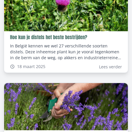
Hoe kun je distels het beste bestrijden?
In België kennen we wel 27 verschillende soorten
distels. Deze inheemse plant kun je vooral tegenkomen
in de berm van de weg, op akkers en industrieterreinen.
Ook in de tuin komen ze tevoorschijn met mooie
18 maart 2025
Lees verder
bloemen, maar lelijk prikkende stekels. Hierdoor
beschouwen we de distel als een onkruid. Wil je liever
geen distels in je tuin? Lees dan in deze blog hoe je
distels het beste kunt bestrijden.