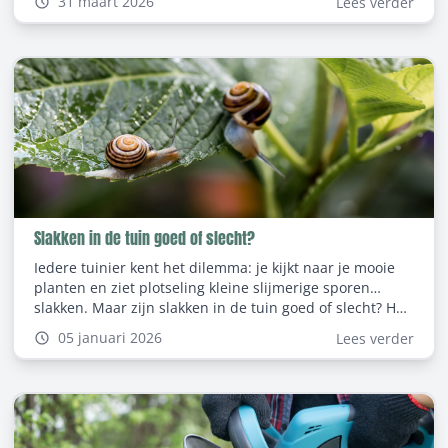
31 maart 2026
Lees verder
snel naar hoe haagwinde bestrijden op een effectieve
en duurzame manier.
Slakken in de tuin goed of slecht?
Iedere tuinier kent het dilemma: je kijkt naar je mooie
planten en ziet plotseling kleine slijmerige sporen…
slakken. Maar zijn slakken in de tuin goed of slecht? Het
antwoord is genuanceerd, want slakken spelen een rol
05 januari 2026
Lees verder
in de natuur, maar kunnen ook schade aanrichten. In
dit blog bekijken we het nut van slakken, de soorten
slakken die je in je tuin kunt tegenkomen, en wat je kunt
doen tegen slakken om je planten te beschermen.