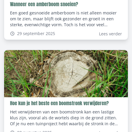
Wanneer een amberboom snoeien?
Een goed gesnoeide amberboom is niet alleen mooier
om te zien, maar blijft ook gezonder en groeit in een
sterke, evenwichtige vorm. Toch is het voor veel
tuinliefhebbers een vraag: wanneer amberboom
29 september 2025
Lees verder
snoeien en hoe pak je dat aan zonder de boom te
beschadigen? Het antwoord hangt af van het seizoen,
het groeitype en of je hem compact wilt houden. In deze
blog lees je niet alleen het juiste snoeitijdstip, maar ook
praktische tips om jouw amberboom jarenlang in
topconditie te houden.
Hoe kun je het beste een boomstronk verwijderen?
Het verwijderen van een boomstronk kan een lastige
klus zijn, vooral als de wortels diep in de grond zitten.
Of je nu een tuinproject hebt waarbij de stronk in de
weg zit, of simpelweg wilt dat de boom volledig uit je