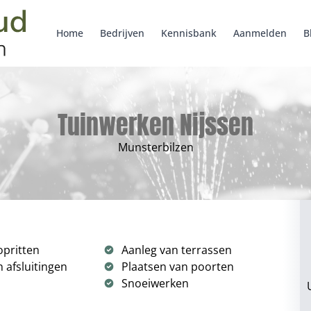
Home
Bedrijven
Kennisbank
Aanmelden
B
Tuinwerken Nijssen
Munsterbilzen
opritten
Aanleg van terrassen
 afsluitingen
Plaatsen van poorten
Snoeiwerken